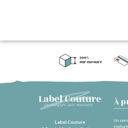
100%
sur-mesure
À p
Un savoi
Label Couture
couture 