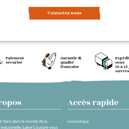
Contactez-nous
Paiement
Garantie &
Expédi
sécurisé
qualité
sous
française
10 à 15
ouvrés
ropos
Accès rapide
r faire dans le monde de la
La boutique
industrielle. Label Couture vous