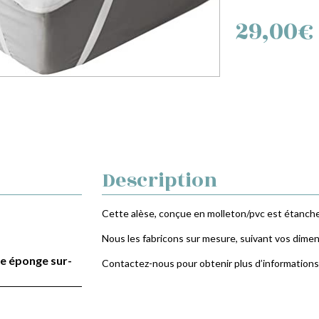
Alèse
29,00
€
éponge
sur-
mesure
matelas
junior
Description
Cette alèse, conçue en molleton/pvc est étanche
Nous les fabricons sur mesure, suivant vos dimen
se éponge sur-
Contactez-nous pour obtenir plus d’informations