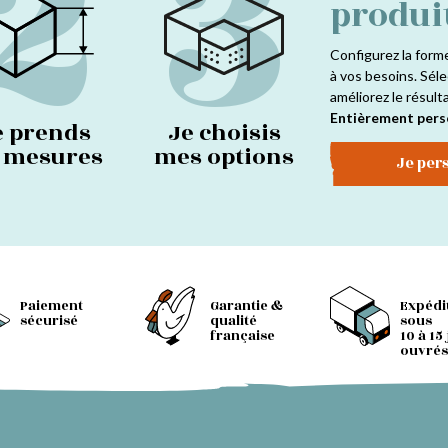
2
3
produi
sur
la
Configurez la form
page
à vos besoins. Séle
du
améliorez le résult
produit
Entièrement pers
e prends
Je choisis
s mesures
mes options
Je per
Paiement
Garantie &
Expédi
sécurisé
qualité
sous
française
10 à 15
ouvrés