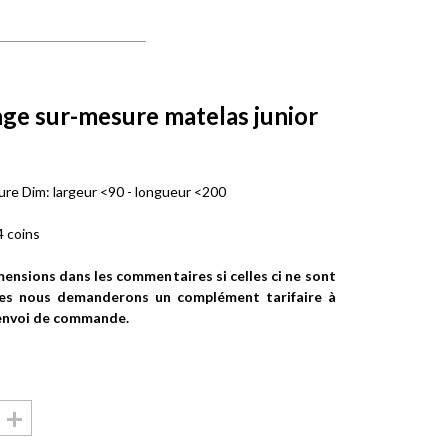
ge sur-mesure matelas junior
re Dim: largeur <90 - longueur <200
4 coins
ensions dans les commentaires si celles ci ne sont
es nous demanderons un complément tarifaire à
 envoi de commande.
+