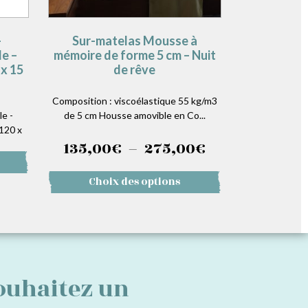
–
Sur-matelas Mousse à
e –
mémoire de forme 5 cm – Nuit
x 15
de rêve
Composition : viscoélastique 55 kg/m3
e -
de 5 cm Housse amovible en Co...
120 x
Plage
135,00
€
–
275,00
€
de
Ce
Choix des options
prix :
produit
a
135,00€
plusieurs
variations.
à
Les
options
275,00€
ouhaitez un
peuvent
être
choisies