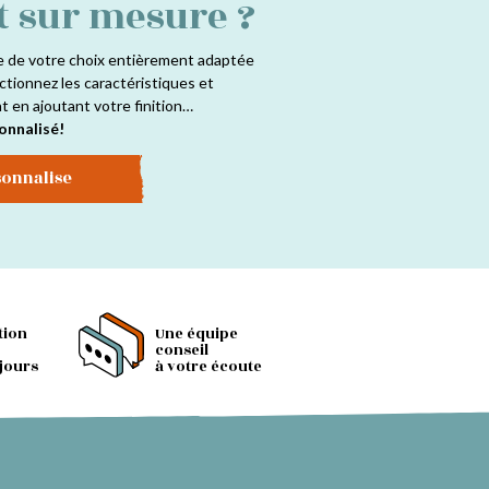
t sur mesure ?
sur
la
e de votre choix entièrement adaptée
page
ctionnez les caractéristiques et
du
at en ajoutant votre finition…
produit
onnalisé!
sonnalise
tion
Une équipe
conseil
 jours
à votre écoute