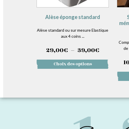
Alèse éponge standard
mémo
Alèse standard ou sur mesure Elastique
aux 4 coins ...
Compo
Plage
29,00
€
–
39,00
€
de
de
1
Ce
Choix des options
prix :
produit
a
29,00€
plusieurs
variations.
à
Les
options
39,00€
peuvent
être
choisies
sur
la