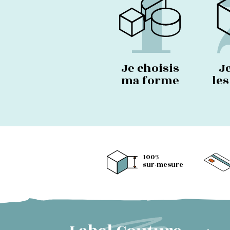
1
page
du
produit
Je choisis
J
ma forme
le
100%
sur-mesure