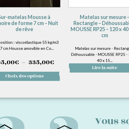
Sur-matelas Mousse à
Matelas sur mesure 
ire de forme 7 cm – Nuit
Rectangle – Déhoussabl
de rêve
MOUSSE RP25 – 120 x 40 
cm
sition : viscoélastique 55 kg/m3
 7 cm Housse amovible en Co...
Matelas sur mesure - Rectangl
Déhoussable - MOUSSE RP25 - 
Plage
65,00
€
–
335,00
€
40 x 15...
Lire la suite
de
Ce
Choix des options
prix :
produit
a
165,00€
plusieurs
variations.
à
Les
options
335,00€
Vous s
peuvent
être
choisies