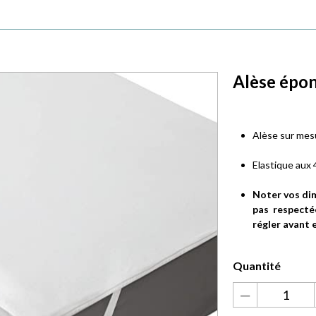
Alèse épon
Alèse sur mesu
Elastique aux 
Noter vos dim
pas respecté
régler avant
−
quantité
de