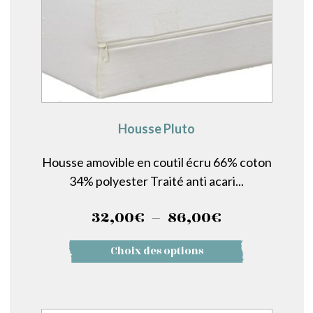
la
page
du
produit
Housse Pluto
Housse amovible en coutil écru 66% coton
34% polyester Traité anti acari...
Plage
32,00
€
–
86,00
€
de
Ce
Choix des options
prix :
produit
a
32,00€
plusieurs