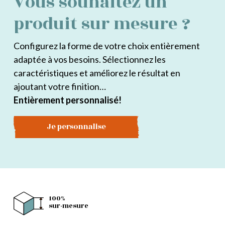
Vous souhaitez un
peuvent
produit sur mesure ?
être
choisies
Configurez la forme de votre choix entièrement
sur
adaptée à vos besoins. Sélectionnez les
la
caractéristiques et améliorez le résultat en
page
ajoutant votre finition…
du
Entièrement personnalisé!
produit
Je personnalise
100%
sur-mesure