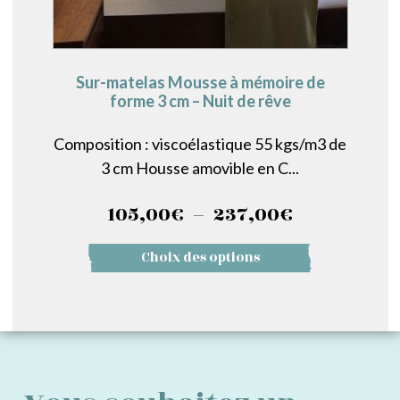
Sur-matelas Mousse à mémoire de
forme 3 cm – Nuit de rêve
Composition : viscoélastique 55 kgs/m3 de
3 cm Housse amovible en C...
Plage
105,00
€
–
237,00
€
de
Ce
Choix des options
prix :
produit
a
105,00€
plusieurs
à
variations.
237,00€
Les
options