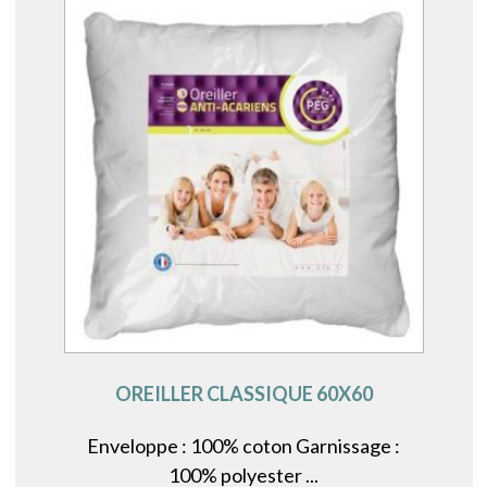
à
variations.
86,00€
Les
options
peuvent
être
choisies
sur
la
page
du
produit
OREILLER CLASSIQUE 60X60
Enveloppe : 100% coton Garnissage :
100% polyester ...