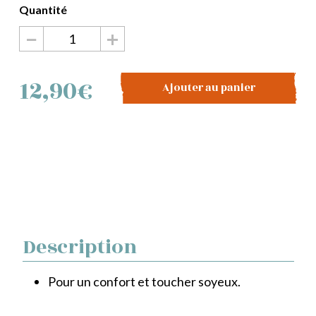
−
+
quantité
de
OREILLER
12,90
€
Ajouter au panier
CLASSIQUE
60X40
Description
Pour un confort et toucher soyeux.