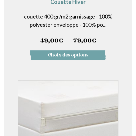
Couette Hiver
couette 400 gr/m2 garnissage - 100%
polyester enveloppe - 100% po...
Plage
49,00
€
–
79,00
€
de
Ce
Choix des options
prix :
produit
a
49,00€
plusieurs
à
variations.
79,00€
Les
options
peuvent
être
choisies
sur