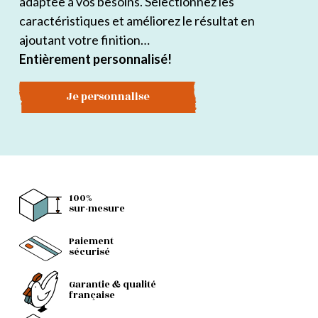
adaptée à vos besoins. Sélectionnez les
la
caractéristiques et améliorez le résultat en
page
ajoutant votre finition…
du
Entièrement personnalisé!
produit
Je personnalise
100%
sur-mesure
Paiement
sécurisé
Garantie & qualité
française