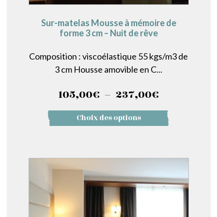
Sur-matelas Mousse à mémoire de
forme 3 cm – Nuit de rêve
Composition : viscoélastique 55 kgs/m3 de
3 cm Housse amovible en C...
Plage
105,00
€
–
237,00
€
de
Ce
Choix des options
prix :
produit
a
105,00€
plusieurs
à
variations.
237,00€
Les
options
peuvent