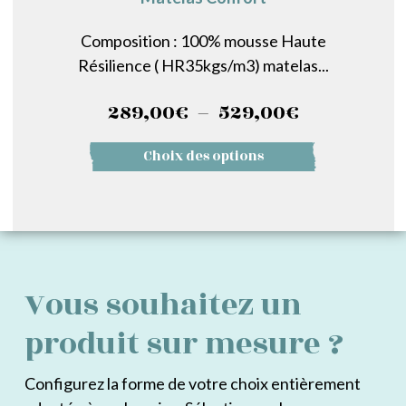
Composition : 100% mousse Haute
Résilience ( HR35kgs/m3) matelas...
Plage
289,00
€
–
529,00
€
de
Ce
Choix des options
prix :
produit
a
289,00€
plusieurs
à
variations.
529,00€
Les
Vous souhaitez un
options
peuvent
produit sur mesure ?
être
choisies
Configurez la forme de votre choix entièrement
sur