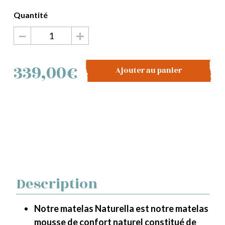
−
+
quantité
de
Matelas
339,00
€
Ajouter au panier
Naturella
Description
Notre matelas Naturella est notre matelas
mousse de confort naturel constitué de