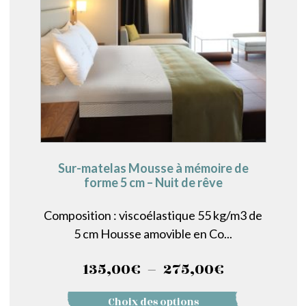
être
choisies
sur
la
page
du
produit
Sur-matelas Mousse à mémoire de
forme 5 cm – Nuit de rêve
Composition : viscoélastique 55 kg/m3 de
5 cm Housse amovible en Co...
Plage
135,00
€
–
275,00
€
de
Ce
Choix des options