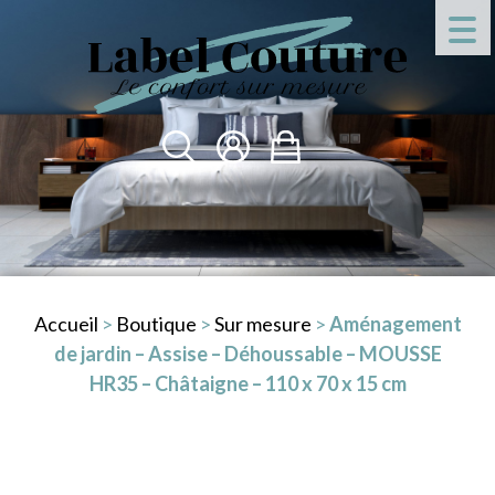
Accueil
>
Boutique
>
Sur mesure
>
Aménagement
de jardin – Assise – Déhoussable – MOUSSE
HR35 – Châtaigne – 110 x 70 x 15 cm