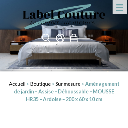
Accueil
>
Boutique
>
Sur mesure
>
Aménagement
de jardin – Assise – Déhoussable – MOUSSE
HR35 – Ardoise – 200 x 60 x 10 cm