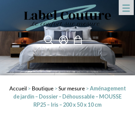
Accueil
>
Boutique
>
Sur mesure
>
Aménagement
de jardin – Dossier – Déhoussable – MOUSSE
RP25 – Iris – 200 x 50 x 10 cm