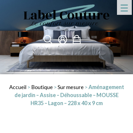
Accueil
>
Boutique
>
Sur mesure
>
Aménagement
de jardin – Assise – Déhoussable – MOUSSE
HR35 – Lagon – 228 x 40 x 9 cm