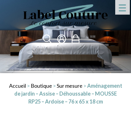
Accueil
>
Boutique
>
Sur mesure
>
Aménagement
de jardin – Assise – Déhoussable – MOUSSE
RP25 – Ardoise – 76 x 65 x 18 cm