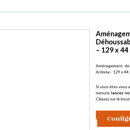
Aménagemen
Déhoussab
– 129 x 44
Aménagement de 
Ardoise - 129 x 44
Si vous êtes vous a
mesure,
lancez-vo
Cliquez sur le bout
Config