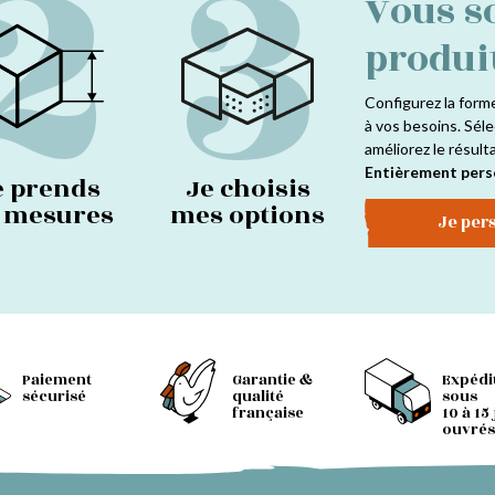
2
3
Vous s
produi
Configurez la form
à vos besoins. Séle
améliorez le résult
Entièrement pers
e prends
Je choisis
s mesures
mes options
Je per
Paiement
Garantie &
Expédi
sécurisé
qualité
sous
française
10 à 15
ouvrés