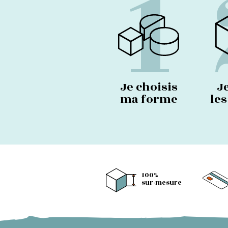
1
Je choisis
J
ma forme
le
100%
sur-mesure