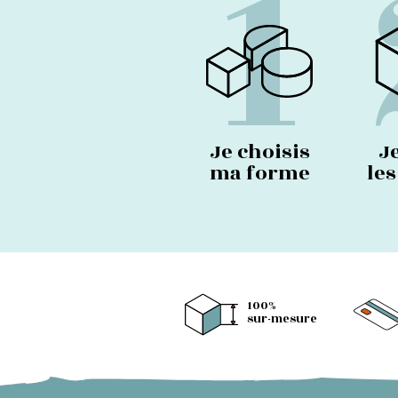
1
Je choisis
J
ma forme
le
100%
sur-mesure