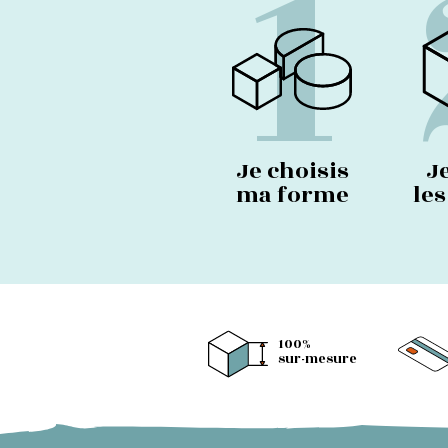
1
Je choisis
J
ma forme
le
100%
sur-mesure