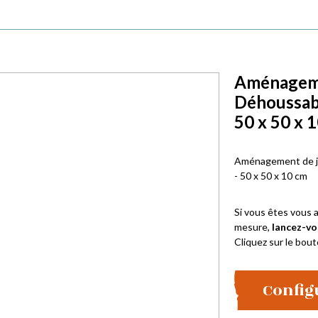
Aménagemen
Déhoussab
50 x 50 x 
Aménagement de ja
- 50 x 50 x 10 cm
Si vous êtes vous a
mesure,
lancez-vo
Cliquez sur le bout
Config