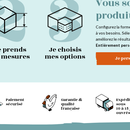
2
3
Vous s
produi
Configurez la form
à vos besoins. Séle
améliorez le résult
Entièrement pers
e prends
Je choisis
s mesures
mes options
Je per
Paiement
Garantie &
Expédi
sécurisé
qualité
sous
française
10 à 15
ouvrés