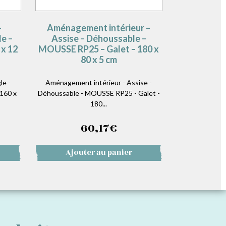
–
Aménagement intérieur –
e –
Assise – Déhoussable –
x 12
MOUSSE RP25 – Galet – 180 x
80 x 5 cm
le -
Aménagement intérieur - Assise -
160 x
Déhoussable - MOUSSE RP25 - Galet -
180...
60,17
€
Ajouter au panier