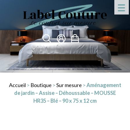
Accueil
>
Boutique
>
Sur mesure
>
Aménagement
de jardin – Assise – Déhoussable – MOUSSE
HR35 – Blé – 90 x 75 x 12 cm