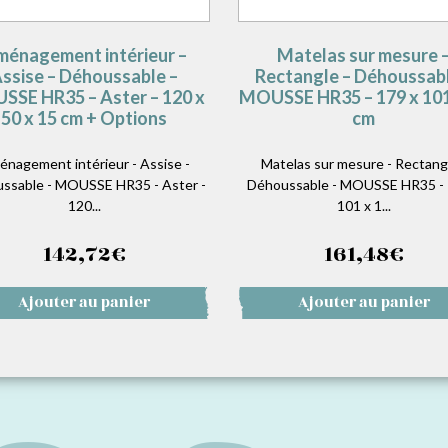
énagement intérieur –
Matelas sur mesure 
ssise – Déhoussable –
Rectangle – Déhoussabl
SE HR35 – Aster – 120 x
MOUSSE HR35 – 179 x 101
50 x 15 cm + Options
cm
nagement intérieur - Assise -
Matelas sur mesure - Rectangl
ssable - MOUSSE HR35 - Aster -
Déhoussable - MOUSSE HR35 - 
120...
101 x 1...
142,72
€
161,48
€
Ajouter au panier
Ajouter au panier