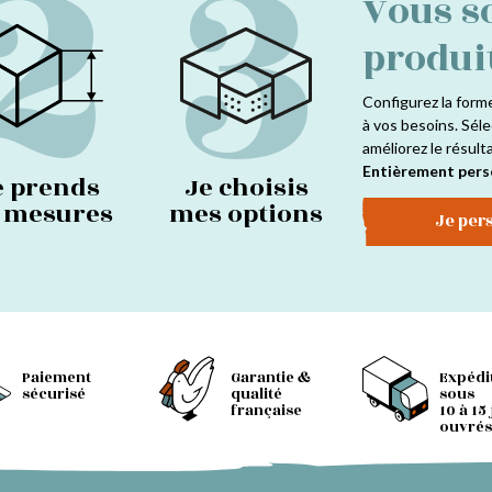
2
3
Vous s
produi
Configurez la form
à vos besoins. Séle
améliorez le résult
Entièrement pers
e prends
Je choisis
s mesures
mes options
Je per
Paiement
Garantie &
Expédi
sécurisé
qualité
sous
française
10 à 15
ouvrés