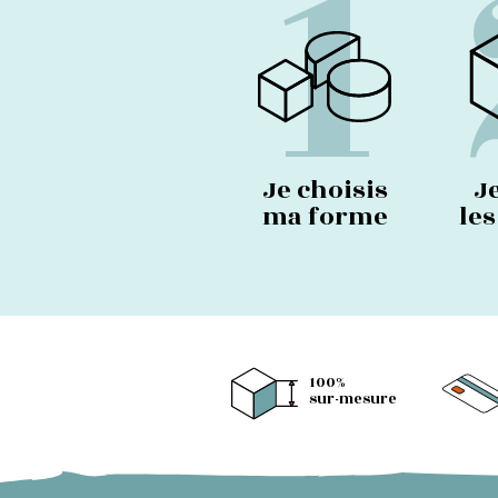
1
Je choisis
J
ma forme
le
100%
sur-mesure