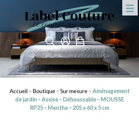
Accueil
>
Boutique
>
Sur mesure
>
Aménagement
de jardin – Assise – Déhoussable – MOUSSE
RP25 – Menthe – 205 x 60 x 5 cm