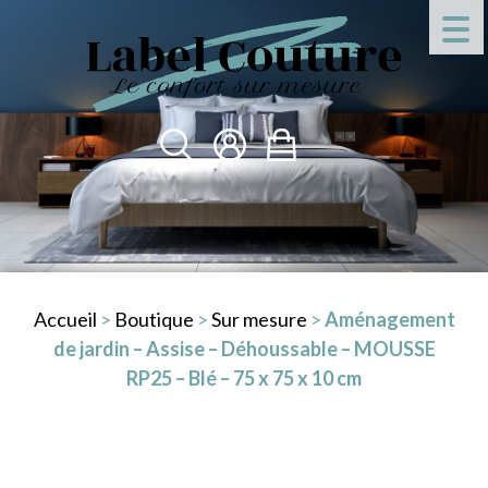
Accueil
>
Boutique
>
Sur mesure
>
Aménagement
de jardin – Assise – Déhoussable – MOUSSE
RP25 – Blé – 75 x 75 x 10 cm