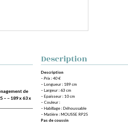
Description
Description
– Prix : 40 €
– Longueur : 189 cm
– Largeur : 63 cm
Aménagement de
– Epaisseur : 10 cm
 – – 189 x 63 x
– Couleur :
– Habillage : Déhoussable
– Matière : MOUSSE RP25
Pas de coussin