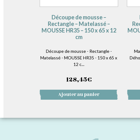
Découpe de mousse –
Rectangle – Matelassé –
Re
MOUSSE HR35 – 150 x 65 x 12
MOUS
cm
Découpe de mousse - Rectangle -
Ma
Matelassé - MOUSSE HR35 - 150 x 65 x
Dého
12 c...
128,45
€
Ajouter au panier