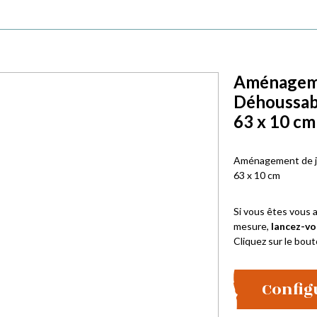
Aménagemen
Déhoussab
63 x 10 cm
Aménagement de ja
63 x 10 cm
Si vous êtes vous a
mesure,
lancez-vo
Cliquez sur le bout
Config