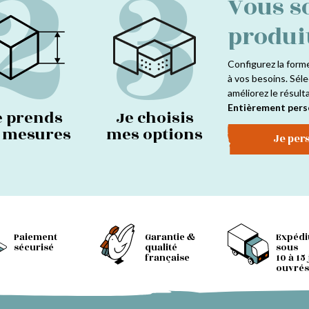
2
3
Vous s
produi
Configurez la form
à vos besoins. Séle
améliorez le résult
Entièrement pers
e prends
Je choisis
s mesures
mes options
Je per
Paiement
Garantie &
Expédi
sécurisé
qualité
sous
française
10 à 15
ouvrés