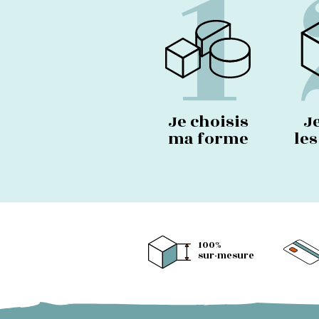
1
Je choisis
J
ma forme
le
100%
sur-mesure