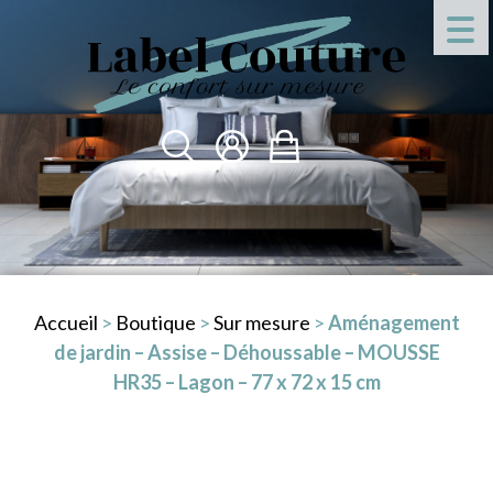
Accueil
>
Boutique
>
Sur mesure
>
Aménagement
de jardin – Assise – Déhoussable – MOUSSE
HR35 – Lagon – 77 x 72 x 15 cm