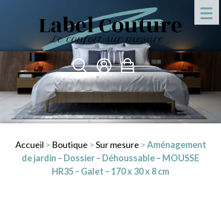
Accueil
>
Boutique
>
Sur mesure
>
Aménagement
de jardin – Dossier – Déhoussable – MOUSSE
HR35 – Galet – 170 x 30 x 8 cm