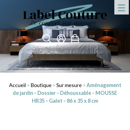
Accueil
>
Boutique
>
Sur mesure
>
Aménagement
de jardin – Dossier – Déhoussable – MOUSSE
HR35 – Galet – 86 x 35 x 8 cm