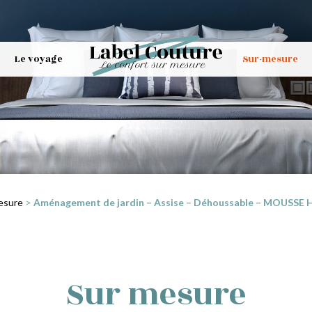
Le voyage
Sur-mesure
esure
>
Aménagement de jardin – Assise – Déhoussable – MOUSSE HR3
Sur mesure