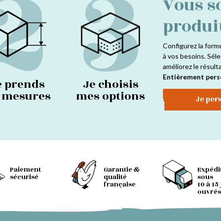
2
3
Vous s
produi
Configurez la form
à vos besoins. Séle
améliorez le résult
Entièrement pers
e prends
Je choisis
s mesures
mes options
Je per
Paiement
Garantie &
Expédi
sécurisé
qualité
sous
française
10 à 15
ouvrés