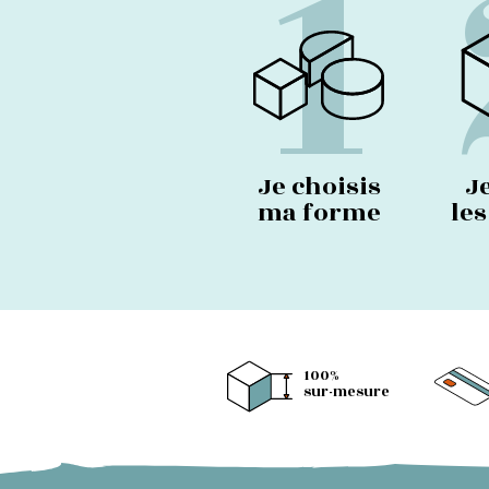
1
Je choisis
J
ma forme
le
100%
sur-mesure