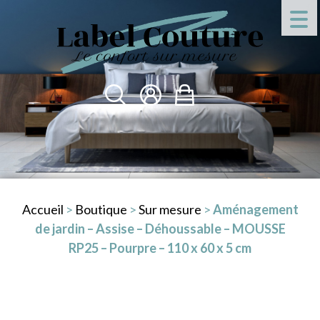
Accueil
>
Boutique
>
Sur mesure
>
Aménagement
de jardin – Assise – Déhoussable – MOUSSE
RP25 – Pourpre – 110 x 60 x 5 cm