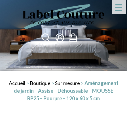
Accueil
>
Boutique
>
Sur mesure
>
Aménagement
de jardin – Assise – Déhoussable – MOUSSE
RP25 – Pourpre – 120 x 60 x 5 cm