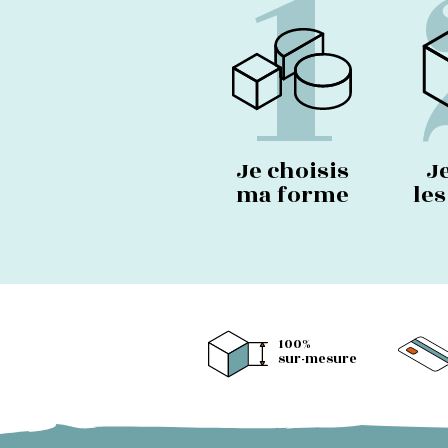
1
Je choisis
J
ma forme
le
100%
sur-mesure