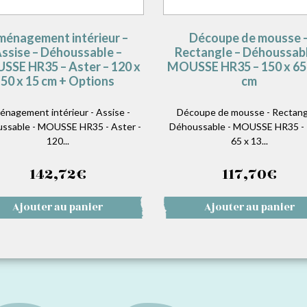
énagement intérieur –
Découpe de mousse 
ssise – Déhoussable –
Rectangle – Déhoussabl
SE HR35 – Aster – 120 x
MOUSSE HR35 – 150 x 65 
50 x 15 cm + Options
cm
nagement intérieur - Assise -
Découpe de mousse - Rectang
ssable - MOUSSE HR35 - Aster -
Déhoussable - MOUSSE HR35 - 
120...
65 x 13...
142,72
€
117,70
€
Ajouter au panier
Ajouter au panier