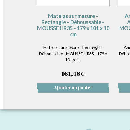
Matelas sur mesure –
Am
Rectangle – Déhoussable –
A
MOUSSE HR35 – 179 x 101 x 10
MOUS
cm
Matelas sur mesure - Rectangle -
Amé
Déhoussable - MOUSSE HR35 - 179 x
Déhou
101 x 1...
161,48
€
Ajouter au panier