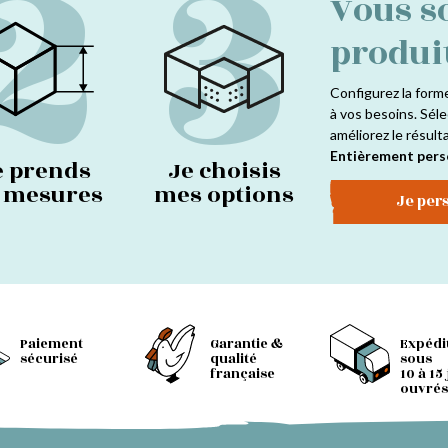
2
3
Vous s
produi
Configurez la form
à vos besoins. Séle
améliorez le résult
Entièrement pers
e prends
Je choisis
s mesures
mes options
Je per
Paiement
Garantie &
Expédi
sécurisé
qualité
sous
française
10 à 15
ouvrés