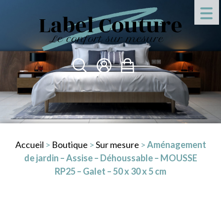
Accueil
>
Boutique
>
Sur mesure
>
Aménagement
de jardin – Assise – Déhoussable – MOUSSE
RP25 – Galet – 50 x 30 x 5 cm