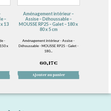
–
Aménagement intérieur –
e –
Assise – Déhoussable –
x 13
MOUSSE RP25 – Galet – 180 x
80 x 5 cm
le -
Aménagement intérieur - Assise -
150 x
Déhoussable - MOUSSE RP25 - Galet -
180...
60,17
€
Ajouter au panier