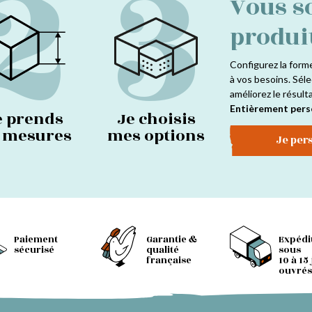
2
3
Vous s
produi
Configurez la form
à vos besoins. Séle
améliorez le résult
Entièrement pers
e prends
Je choisis
s mesures
mes options
Je per
Paiement
Garantie &
Expédi
sécurisé
qualité
sous
française
10 à 15
ouvrés