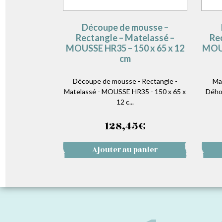
Découpe de mousse –
Rectangle – Matelassé –
Re
MOUSSE HR35 – 150 x 65 x 12
MOUS
cm
Découpe de mousse - Rectangle -
Ma
Matelassé - MOUSSE HR35 - 150 x 65 x
Dého
12 c...
128,45
€
Ajouter au panier