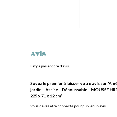
Avis
Il n’y a pas encore d’avis.
Soyez le premier à laisser votre avis sur “
jardin – Assise – Déhoussable – MOUSSE HR3
225 x 71 x 12 cm”
Vous devez être
connecté
pour publier un avis.