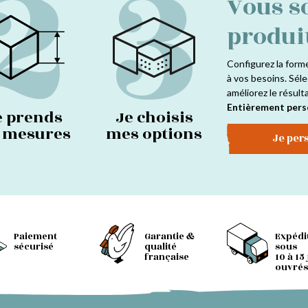
2
3
Vous s
produi
Configurez la form
à vos besoins. Séle
améliorez le résult
Entièrement pers
e prends
Je choisis
s mesures
mes options
Je per
Paiement
Garantie &
Expédi
sécurisé
qualité
sous
française
10 à 15
ouvrés