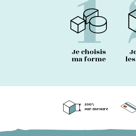
1
Je choisis
J
ma forme
le
100%
sur-mesure