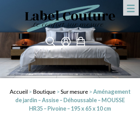
Accueil
>
Boutique
>
Sur mesure
>
Aménagement
de jardin – Assise – Déhoussable – MOUSSE
HR35 – Pivoine – 195 x 65 x 10 cm