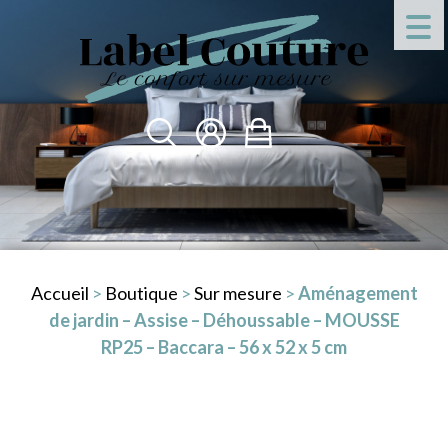
Accueil
>
Boutique
>
Sur mesure
>
Aménagement
de jardin – Assise – Déhoussable – MOUSSE
RP25 – Baccara – 56 x 52 x 5 cm