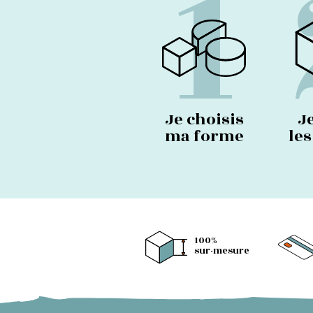
1
Je choisis
J
ma forme
le
100%
sur-mesure