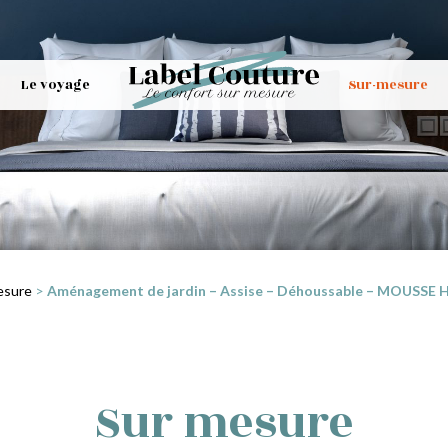
Le voyage
Sur-mesure
esure
>
Aménagement de jardin – Assise – Déhoussable – MOUSSE HR3
Sur mesure