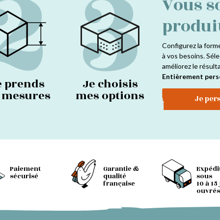
2
3
Vous s
produi
Configurez la form
à vos besoins. Séle
améliorez le résult
Entièrement pers
e prends
Je choisis
s mesures
mes options
Je per
Paiement
Garantie &
Expédi
sécurisé
qualité
sous
française
10 à 15
ouvrés