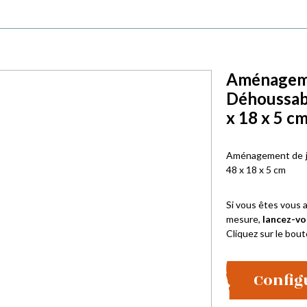
Aménagemen
Déhoussab
x 18 x 5 c
Aménagement de ja
48 x 18 x 5 cm
Si vous êtes vous a
mesure,
lancez-vo
Cliquez sur le bout
Config