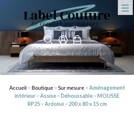
Accueil
>
Boutique
>
Sur mesure
>
Aménagement
intérieur – Assise – Déhoussable – MOUSSE
RP25 – Ardoise – 200 x 80 x 15 cm