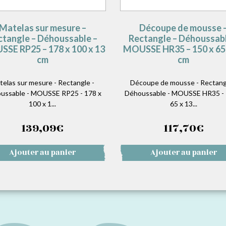
Matelas sur mesure –
Découpe de mousse 
ctangle – Déhoussable –
Rectangle – Déhoussabl
SE RP25 – 178 x 100 x 13
MOUSSE HR35 – 150 x 65 
cm
cm
telas sur mesure - Rectangle -
Découpe de mousse - Rectang
ussable - MOUSSE RP25 - 178 x
Déhoussable - MOUSSE HR35 - 
100 x 1...
65 x 13...
139,09
€
117,70
€
Ajouter au panier
Ajouter au panier