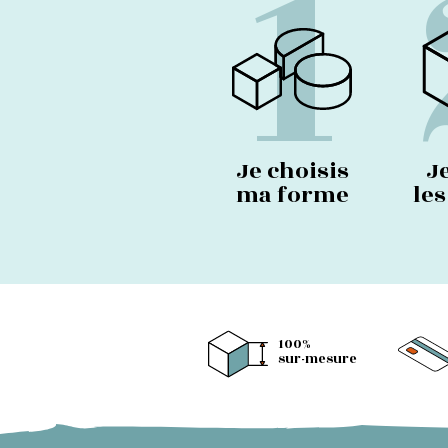
1
Je choisis
J
ma forme
le
100%
sur-mesure