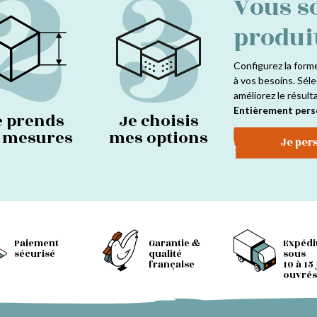
2
3
Vous s
produi
Configurez la form
à vos besoins. Séle
améliorez le résult
Entièrement pers
e prends
Je choisis
s mesures
mes options
Je per
Paiement
Garantie &
Expédi
sécurisé
qualité
sous
française
10 à 15
ouvrés