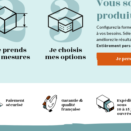
2
3
Vous s
produi
Configurez la form
à vos besoins. Séle
améliorez le résult
Entièrement pers
e prends
Je choisis
s mesures
mes options
Je per
Paiement
Garantie &
Expédi
sécurisé
qualité
sous
française
10 à 15
ouvrés