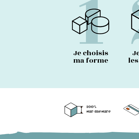
1
Je choisis
J
ma forme
le
100%
sur-mesure