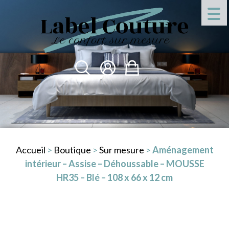
Accueil
>
Boutique
>
Sur mesure
>
Aménagement
intérieur – Assise – Déhoussable – MOUSSE
HR35 – Blé – 108 x 66 x 12 cm