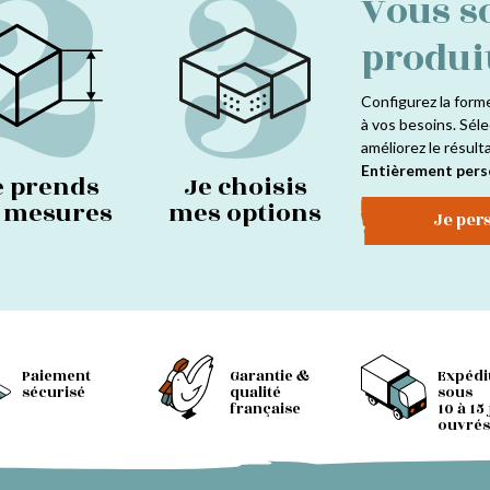
2
3
Vous s
produi
Configurez la form
à vos besoins. Séle
améliorez le résult
Entièrement pers
e prends
Je choisis
s mesures
mes options
Je per
Paiement
Garantie &
Expédi
sécurisé
qualité
sous
française
10 à 15
ouvrés