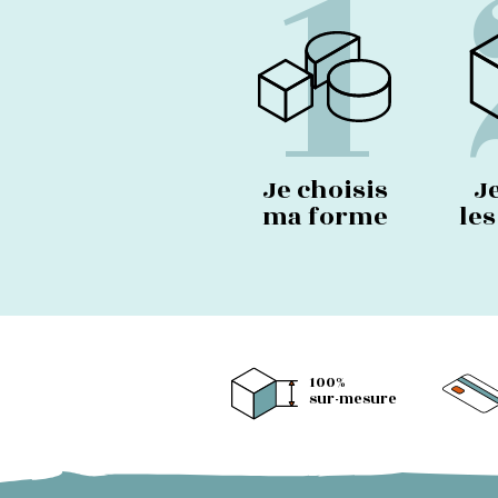
1
Je choisis
J
ma forme
le
100%
sur-mesure