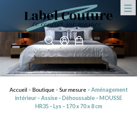
Accueil
>
Boutique
>
Sur mesure
>
Aménagement
intérieur – Assise – Déhoussable – MOUSSE
HR35 – Lys – 170 x 70 x 8 cm