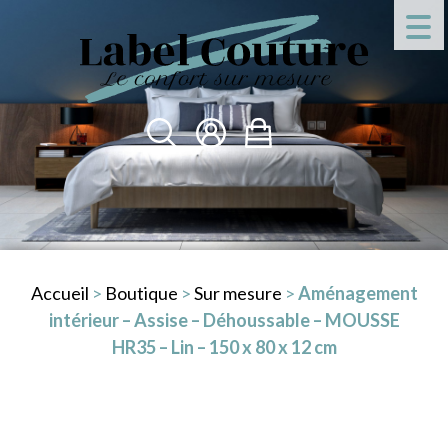
Accueil
>
Boutique
>
Sur mesure
>
Aménagement
intérieur – Assise – Déhoussable – MOUSSE
HR35 – Lin – 150 x 80 x 12 cm