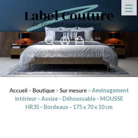
Accueil
>
Boutique
>
Sur mesure
>
Aménagement
intérieur – Assise – Déhoussable – MOUSSE
HR35 – Bordeaux – 175 x 70 x 10 cm