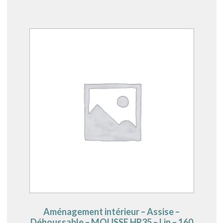
Aménagement intérieur – Assise –
Déhoussable – MOUSSE HR35 – Lin – 160