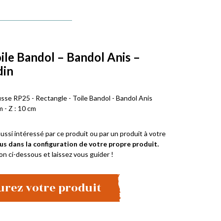
oile Bandol – Bandol Anis –
din
usse RP25 - Rectangle - Toile Bandol - Bandol Anis
m - Z : 10 cm
ussi intéressé par ce produit ou par un produit à votre
us dans la configuration de votre propre produit.
on ci-dessous et laissez vous guider !
urez votre produit