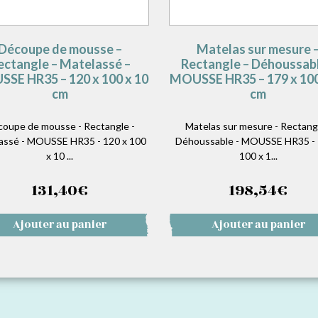
Découpe de mousse –
Matelas sur mesure 
ectangle – Matelassé –
Rectangle – Déhoussabl
SE HR35 – 120 x 100 x 10
MOUSSE HR35 – 179 x 100
cm
cm
oupe de mousse - Rectangle -
Matelas sur mesure - Rectangl
assé - MOUSSE HR35 - 120 x 100
Déhoussable - MOUSSE HR35 - 
x 10 ...
100 x 1...
131,40
€
198,54
€
Ajouter au panier
Ajouter au panier