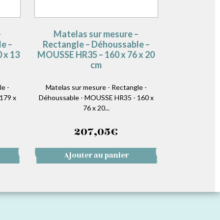
–
Matelas sur mesure –
e –
Rectangle – Déhoussable –
 x 13
MOUSSE HR35 – 160 x 76 x 20
cm
e -
Matelas sur mesure - Rectangle -
179 x
Déhoussable - MOUSSE HR35 - 160 x
76 x 20...
207,05
€
Ajouter au panier