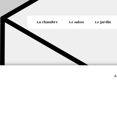
La chambre
Le salon
Le jardin
A