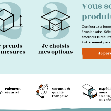
2
3
Vous s
produi
Configurez la form
à vos besoins. Séle
améliorez le résult
Entièrement pers
e prends
Je choisis
s mesures
mes options
Je per
Paiement
Garantie &
Expédi
sécurisé
qualité
sous
française
10 à 15
ouvrés