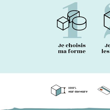
1
Je choisis
J
ma forme
le
100%
sur-mesure