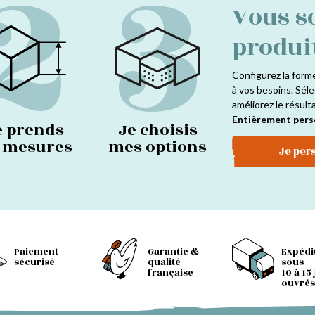
2
3
Vous s
produi
Configurez la form
à vos besoins. Séle
améliorez le résult
Entièrement pers
e prends
Je choisis
s mesures
mes options
Je per
Paiement
Garantie &
Expédi
sécurisé
qualité
sous
française
10 à 15
ouvrés