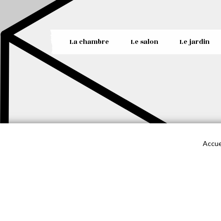
La chambre
Le salon
Le jardin
Accue