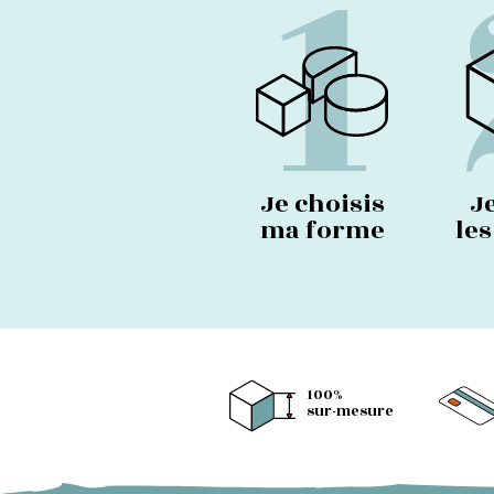
1
Je choisis
J
ma forme
le
100%
sur-mesure