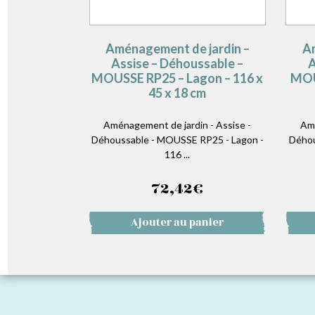
Aménagement de jardin –
Am
Assise – Déhoussable –
A
MOUSSE RP25 – Lagon – 116 x
MOU
45 x 18 cm
Aménagement de jardin - Assise -
Amé
Déhoussable - MOUSSE RP25 - Lagon -
Déhou
116 ...
72,42
€
Ajouter au panier