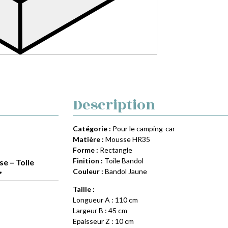
Description
Catégorie :
Pour le camping-car
Matière :
Mousse HR35
Forme :
Rectangle
Finition :
Toile Bandol
se – Toile
Couleur :
Bandol Jaune
”
Taille :
Longueur A : 110 cm
Largeur B : 45 cm
Epaisseur Z : 10 cm