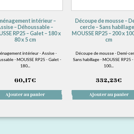
énagement intérieur –
Découpe de mousse – D
ssise – Déhoussable –
cercle – Sans habillage
SSE RP25 – Galet – 180 x
MOUSSE RP25 – 200 x 100
80 x 5 cm
cm
nagement intérieur - Assise -
Découpe de mousse - Demi-cerc
ssable - MOUSSE RP25 - Galet -
Sans habillage - MOUSSE RP25 -
180...
100...
60,17
€
332,23
€
Ajouter au panier
Ajouter au panier