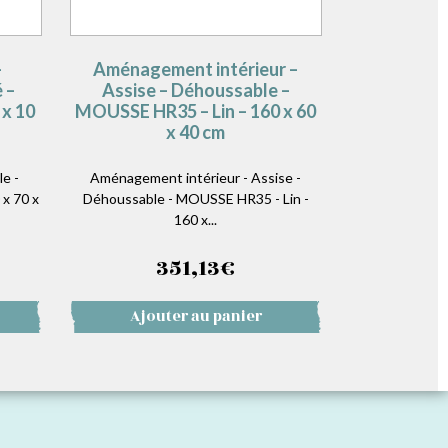
–
Aménagement intérieur –
 –
Assise – Déhoussable –
x 10
MOUSSE HR35 – Lin – 160 x 60
x 40 cm
e -
Aménagement intérieur - Assise -
x 70 x
Déhoussable - MOUSSE HR35 - Lin -
160 x...
351,13
€
Ajouter au panier