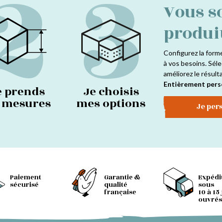
2
3
Vous s
produi
Configurez la form
à vos besoins. Séle
améliorez le résult
Entièrement pers
e prends
Je choisis
s mesures
mes options
Je per
Paiement
Garantie &
Expédi
sécurisé
qualité
sous
française
10 à 15
ouvrés