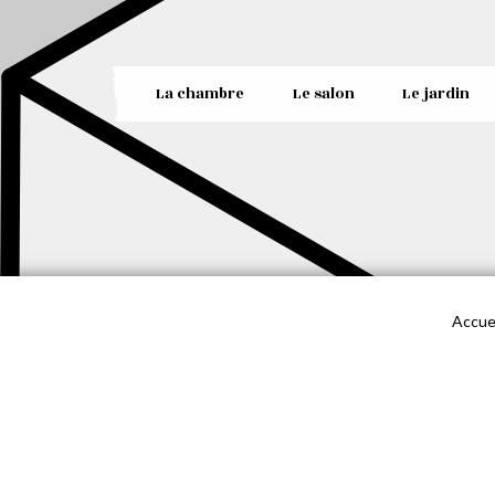
La chambre
Le salon
Le jardin
Accuei