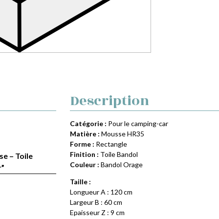
Description
Catégorie :
Pour le camping-car
Matière :
Mousse HR35
Forme :
Rectangle
Finition :
Toile Bandol
se – Toile
Couleur :
Bandol Orage
r”
Taille :
Longueur A : 120 cm
Largeur B : 60 cm
Epaisseur Z : 9 cm