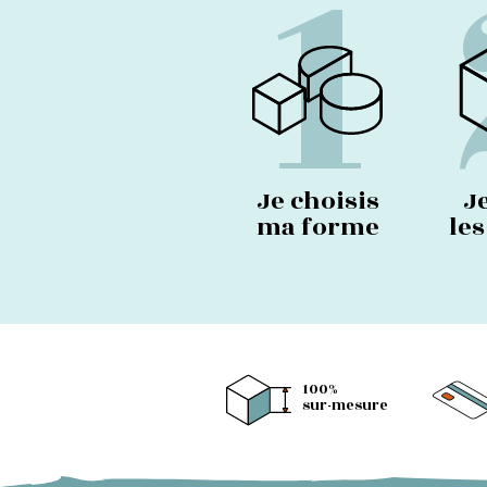
1
Je choisis
J
ma forme
le
100%
sur-mesure