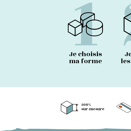
1
Je choisis
J
ma forme
le
100%
sur-mesure