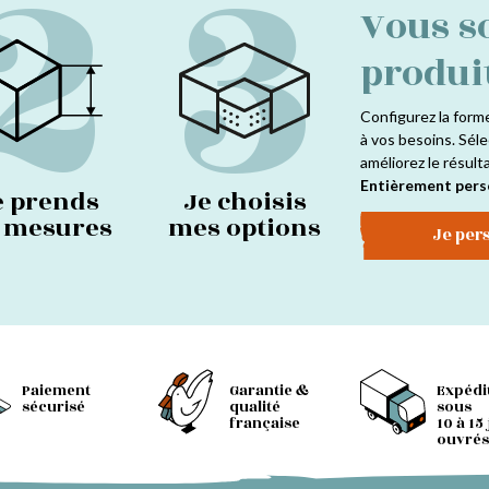
2
3
Vous s
produi
Configurez la form
à vos besoins. Séle
améliorez le résult
Entièrement pers
e prends
Je choisis
s mesures
mes options
Je per
Paiement
Garantie &
Expédi
sécurisé
qualité
sous
française
10 à 15
ouvrés