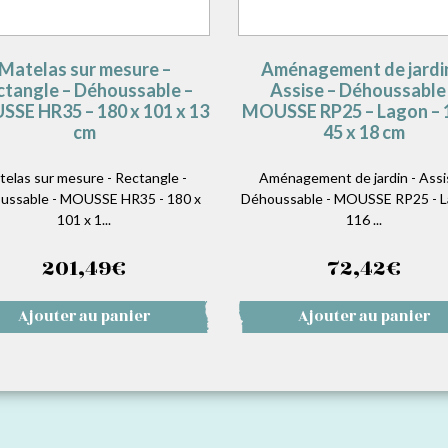
Matelas sur mesure –
Aménagement de jardi
ctangle – Déhoussable –
Assise – Déhoussable
SE HR35 – 180 x 101 x 13
MOUSSE RP25 – Lagon – 
cm
45 x 18 cm
telas sur mesure - Rectangle -
Aménagement de jardin - Assi
ussable - MOUSSE HR35 - 180 x
Déhoussable - MOUSSE RP25 - L
101 x 1...
116 ...
201,49
€
72,42
€
Ajouter au panier
Ajouter au panier