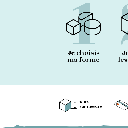
1
Je choisis
J
ma forme
le
100%
sur-mesure