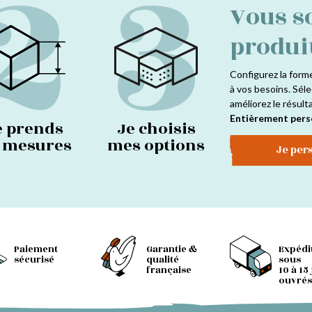
2
3
Vous s
produi
Configurez la form
à vos besoins. Séle
améliorez le résult
Entièrement pers
e prends
Je choisis
s mesures
mes options
Je per
Paiement
Garantie &
Expédi
sécurisé
qualité
sous
française
10 à 15
ouvrés