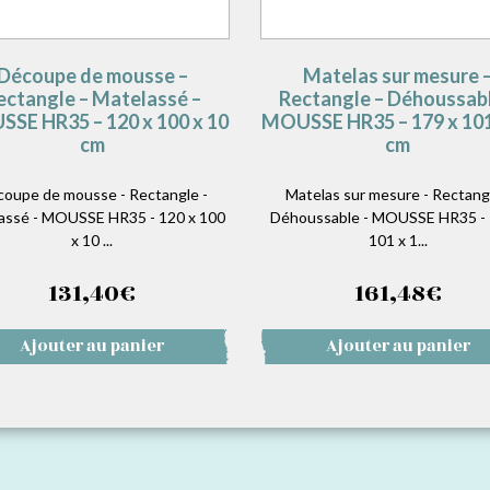
Découpe de mousse –
Matelas sur mesure 
ectangle – Matelassé –
Rectangle – Déhoussabl
SE HR35 – 120 x 100 x 10
MOUSSE HR35 – 179 x 101
cm
cm
oupe de mousse - Rectangle -
Matelas sur mesure - Rectangl
assé - MOUSSE HR35 - 120 x 100
Déhoussable - MOUSSE HR35 - 
x 10 ...
101 x 1...
131,40
€
161,48
€
Ajouter au panier
Ajouter au panier