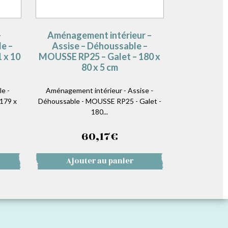
–
Aménagement intérieur –
e –
Assise – Déhoussable –
 x 10
MOUSSE RP25 – Galet – 180 x
80 x 5 cm
e -
Aménagement intérieur - Assise -
179 x
Déhoussable - MOUSSE RP25 - Galet -
180...
60,17
€
Ajouter au panier