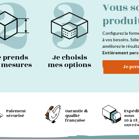
2
3
Vous s
produi
Configurez la form
à vos besoins. Séle
améliorez le résult
Entièrement pers
e prends
Je choisis
s mesures
mes options
Je per
Paiement
Garantie &
Expédi
sécurisé
qualité
sous
française
10 à 15
ouvrés