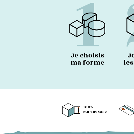
1
Je choisis
J
ma forme
le
100%
sur-mesure