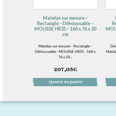
Matelas sur mesure –
Rectangle – Déhoussable –
R
MOUSSE HR35 – 160 x 76 x 20
MOUS
cm
Matelas sur mesure - Rectangle -
Déc
Déhoussable - MOUSSE HR35 - 160 x
Matel
76 x 20...
207,05
€
Ajouter au panier