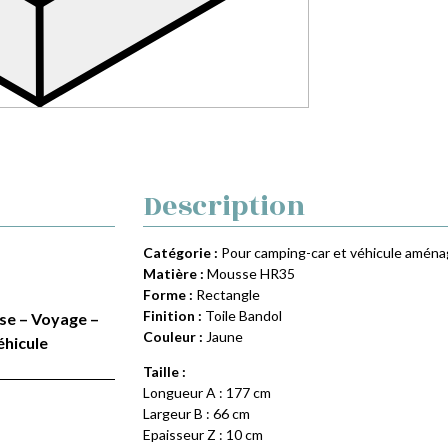
Description
Catégorie :
Pour camping-car et véhicule amén
Matière :
Mousse HR35
Forme :
Rectangle
Finition :
Toile Bandol
ise – Voyage –
Couleur :
Jaune
éhicule
Taille :
Longueur A : 177 cm
Largeur B : 66 cm
Epaisseur Z : 10 cm