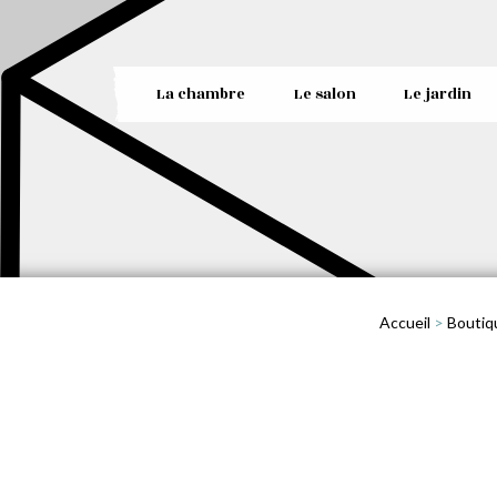
La chambre
Le salon
Le jardin
Accueil
>
Boutiq