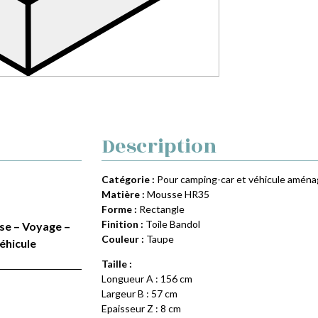
Description
Catégorie :
Pour camping-car et véhicule amén
Matière :
Mousse HR35
Forme :
Rectangle
Finition :
Toile Bandol
ise – Voyage –
Couleur :
Taupe
éhicule
Taille :
Longueur A : 156 cm
Largeur B : 57 cm
Epaisseur Z : 8 cm