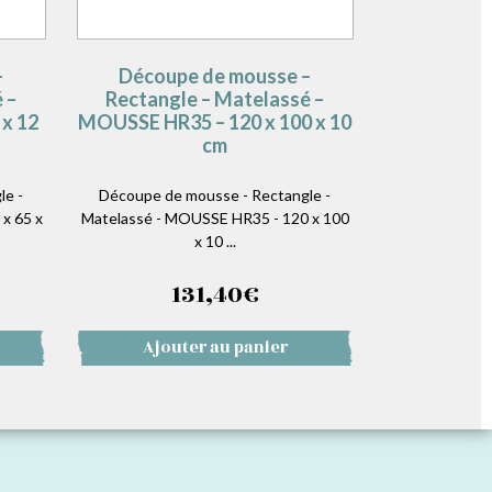
–
Découpe de mousse –
 –
Rectangle – Matelassé –
x 12
MOUSSE HR35 – 120 x 100 x 10
cm
le -
Découpe de mousse - Rectangle -
x 65 x
Matelassé - MOUSSE HR35 - 120 x 100
x 10 ...
131,40
€
Ajouter au panier