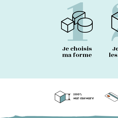
1
Je choisis
J
ma forme
le
100%
sur-mesure