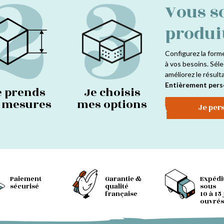
2
3
Vous s
produi
Configurez la form
à vos besoins. Séle
améliorez le résult
Entièrement pers
e prends
Je choisis
s mesures
mes options
Je per
Paiement
Garantie &
Expédi
sécurisé
qualité
sous
française
10 à 15
ouvrés