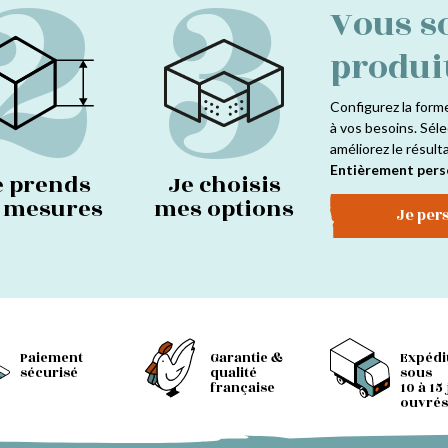
2
3
Vous s
produi
Configurez la form
à vos besoins. Séle
améliorez le résult
Entièrement pers
e prends
Je choisis
s mesures
mes options
Je per
Paiement
Garantie &
Expédi
sécurisé
qualité
sous
française
10 à 15
ouvrés