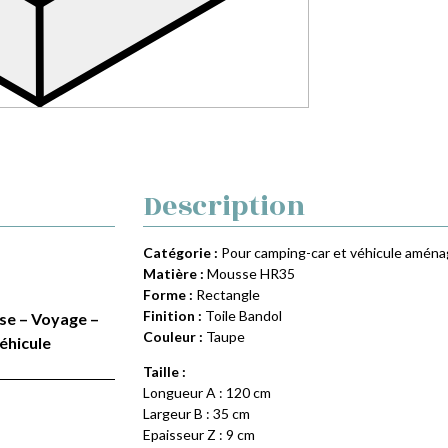
Description
Catégorie :
Pour camping-car et véhicule amén
Matière :
Mousse HR35
Forme :
Rectangle
Finition :
Toile Bandol
ise – Voyage –
Couleur :
Taupe
éhicule
Taille :
Longueur A : 120 cm
Largeur B : 35 cm
Epaisseur Z : 9 cm