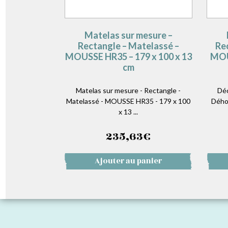
Matelas sur mesure –
Rectangle – Matelassé –
Re
MOUSSE HR35 – 179 x 100 x 13
MOU
cm
Matelas sur mesure - Rectangle -
Déc
Matelassé - MOUSSE HR35 - 179 x 100
Dého
x 13 ...
235,63
€
Ajouter au panier