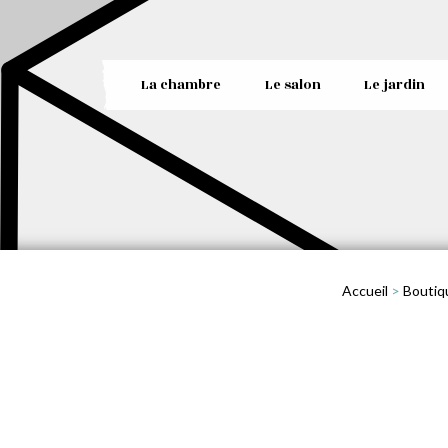
La chambre
Le salon
Le jardin
Accueil
>
Boutiq