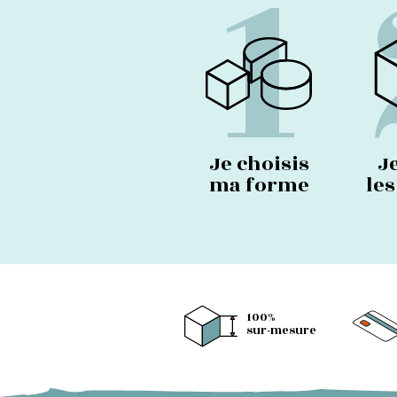
1
Je choisis
J
ma forme
le
100%
sur-mesure