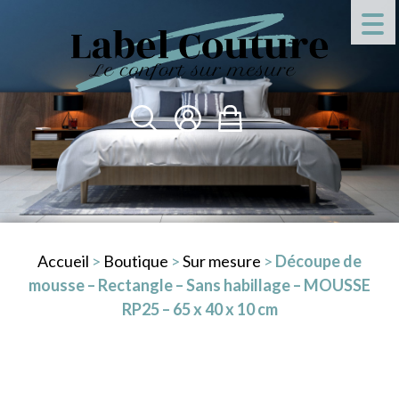
Accueil
>
Boutique
>
Sur mesure
>
Découpe de
mousse – Rectangle – Sans habillage – MOUSSE
RP25 – 65 x 40 x 10 cm