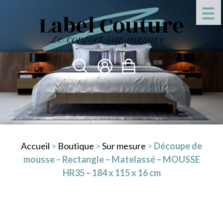
Accueil
>
Boutique
>
Sur mesure
>
Découpe de
mousse – Rectangle – Matelassé – MOUSSE
HR35 – 184 x 115 x 16 cm