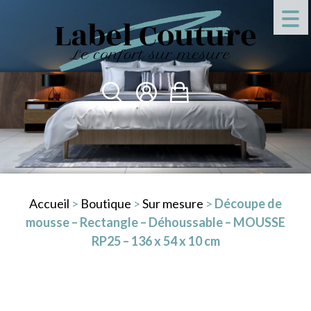
Accueil
>
Boutique
>
Sur mesure
>
Découpe de
mousse – Rectangle – Déhoussable – MOUSSE
RP25 – 136 x 54 x 10 cm